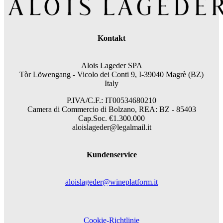
Kontakt
Alois Lageder SPA
Tòr Löwengang -
Vicolo dei Conti 9, I-39040 Magrè (BZ)
Italy
P.IVA/C.F.: IT00534680210
Camera di Commercio di Bolzano, REA: BZ - 85403
Cap.Soc. €1.300.000
aloislageder@legalmail.it
Kundenservice
aloislageder@wineplatform.it
Cookie-Richtlinie